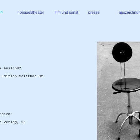
ch
hörspiel/theater
film und sonst
presse
auszeichnu
m Ausland",
 Edition Solitude 92
edern"
n Verlag, 95