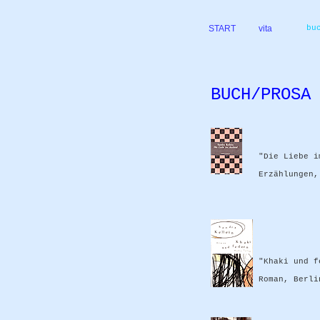
START
vita
bu
BUCH/PROSA
"Die Liebe i
Erzählungen,
"Khaki und f
Roman, Berli