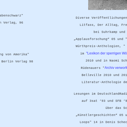
abenschwarz"
Diverse Veröffentlichunge
n Verlag, 96
Litfass, Der Alltag, Fr
bei Suhrkamp und
„Applausforschung“ 05 und 
Würthpreis-Anthologien, "
"Lexikon der sperrigen Wör
im
ng von Amerika"
2010 und in Naomi Sc
 Berlin Verlag 98
Archiv verworf
Rüdenauers "
Belleville 2010 und 20
Literatur-Anthologie d
Lesungen im DeutschlandRad
auf 3sat ‘93 und SFB ‘
über das S
„Künstlergeschichten“ 05 
Loops" 14 in Denis Sche