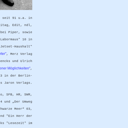
n seit
91
u.a.
in
eitag, Edit, ndl,
 bei Piper, sowie
"Labormaus" 10 in
 Jetset-Haushalt"
ter"
, Merz Verlag
hencks und Ulrich
ener Möglichkeiten"
,
13 in der Berlin-
es Jaron Verlags.
io, SFB, HR, SWR,
94 und „Der Umweg
chwarze Meer“ 03,
und "Ein Herr der
cks "Lesezeit" im